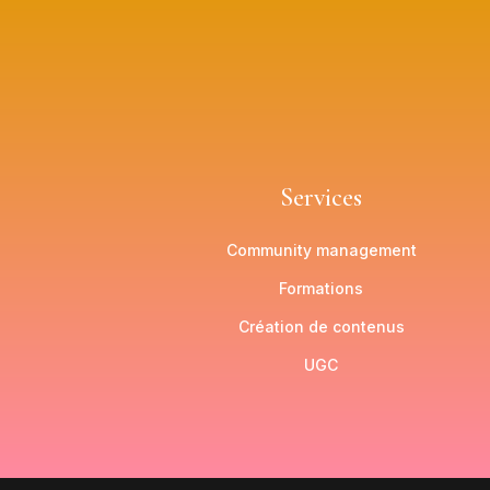
Services
Community management
Formations
Création de contenus
UGC