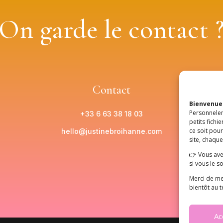
On garde le contact 
Contact
Bienvenue 
Personnelem
+33 6 63 38 18 03
petits fich
ce soit pou
hello@justinebroihanne.com
site, chaque
👉 Vous avez
si vous le so
Merci de me
bientôt au 
Ac