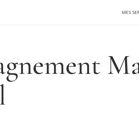
MES SE
gnement Ma
l