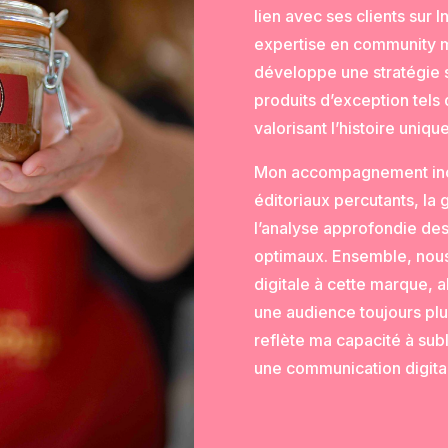
lien avec ses clients sur
expertise en community m
développe une stratégie 
produits d’exception tels
valorisant l’histoire uni
Mon accompagnement inclu
éditoriaux percutants, l
l’analyse approfondie des
optimaux. Ensemble, nous
digitale à cette marque, al
une audience toujours plus
reflète ma capacité à su
une communication digital