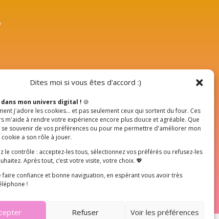
?
Dites moi si vous êtes d'accord :)
Suivez-moi
dans mon univers digital !
🍪
ent j'adore les cookies… et pas seulement ceux qui sortent du four. Ces
Instagram
iers m'aide à rendre votre expérience encore plus douce et agréable. Que
r se souvenir de vos préférences ou pour me permettre d'améliorer mon
Facebook
 cookie a son rôle à jouer.
Linkedin
 le contrôle : acceptez-les tous, sélectionnez vos préférés ou refusez-les
uhaitez. Après tout, c’est votre visite, votre choix. 💖
 faire confiance et bonne naviguation, en espérant vous avoir très
téléphone !
cepter
Refuser
Voir les préférences