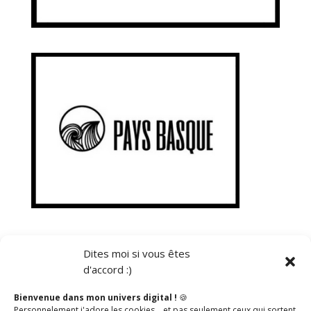
Dites moi si vous êtes
d'accord :)
Catégories
Bienvenue dans mon univers digital !
🍪
Personnelement j'adore les cookies… et pas seulement ceux qui sortent