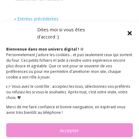
« Entrées précédentes
Dites moi si vous êtes
d'accord :)
Catégories
Bienvenue dans mon univers digital !
🍪
Personnelement j'adore les cookies… et pas seulement ceux qui sortent
Social Media
du four. Ces petits fichiers m'aide à rendre votre expérience encore
plus douce et agréable. Que ce soit pour se souvenir de vos
Articles récents
préférences ou pour me permettre d'améliorer mon site, chaque
cookie a son rôle à jouer.
Vendre sur les réseaux sociaux
👉 Vous avez le contrôle : acceptez-les tous, sélectionnez vos préférés
Réussir sa stratégie sur les réseaux sociaux
ou refusez-les si vous le souhaitez. Après tout, c’est votre visite, votre
choix. 💖
Utiliser les filtres Instagram pour son entreprise
Merci de me faire confiance et bonne naviguation, en espérant vous
Réseaux sociaux et COVID-19 : comment adapter sa
avoir très bientôt au téléphone !
communication ?
La publicité sur les réseaux sociaux
Accepter