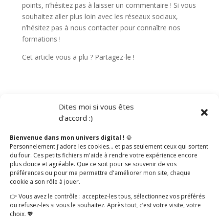
points, n’hésitez pas à laisser un commentaire ! Si vous
souhaitez aller plus loin avec les réseaux sociaux,
n’hésitez pas à nous contacter pour connaître nos
formations !
Cet article vous a plu ? Partagez-le !
Dites moi si vous êtes
d'accord :)
Catégories
Bienvenue dans mon univers digital !
🍪
Personnelement j'adore les cookies… et pas seulement ceux qui sortent
Social Media
du four. Ces petits fichiers m'aide à rendre votre expérience encore
plus douce et agréable. Que ce soit pour se souvenir de vos
Articles récents
préférences ou pour me permettre d'améliorer mon site, chaque
cookie a son rôle à jouer.
Vendre sur les réseaux sociaux
👉 Vous avez le contrôle : acceptez-les tous, sélectionnez vos préférés
Réussir sa stratégie sur les réseaux sociaux
ou refusez-les si vous le souhaitez. Après tout, c’est votre visite, votre
choix. 💖
Utiliser les filtres Instagram pour son entreprise